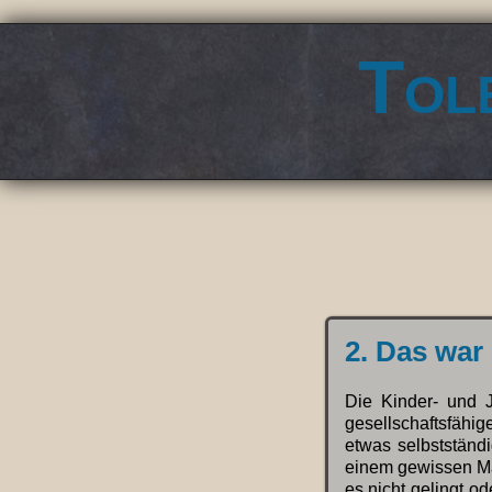
Tol
2. Das war 
Die Kinder- und 
gesellschaftsfäh
etwas selbstständ
einem gewissen Maß
es nicht gelingt od