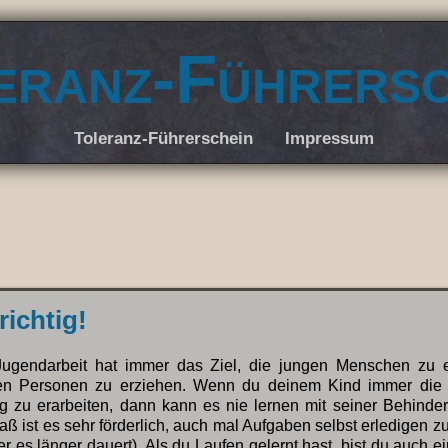
eranz-Führersc
Toleranz-Führerschein
Impressum
richtig!
Jugendarbeit hat immer das Ziel, die jungen Menschen zu 
igen Personen zu erziehen. Wenn du deinem Kind immer die 
ig zu erarbeiten, dann kann es nie lernen mit seiner Behind
 ist es sehr förderlich, auch mal Aufgaben selbst erledigen 
er es länger dauert). Als du Laufen gelernt hast, bist du auch e